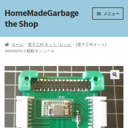
HomeMadeGarbage
ナ
コ
メニュー
ビ
ン
the Shop
ゲ
テ
ー
ン
ホーム
シ
ツ
ホーム
電子工作 キット / レシピ
[電子工作キット]
ョ
へ
SHISEIGYO-2 駆動モジュール
電子工作
ン
ス
へ
キ
フリートラック
ス
ッ
キ
プ
ッ
フリーBGM
プ
ブログ