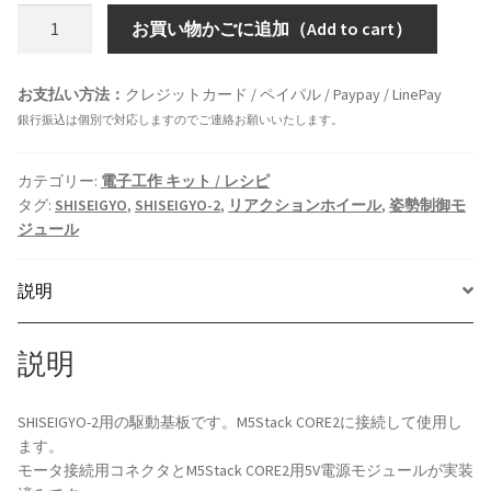
[電
お買い物かごに追加（Add to cart）
子
工
お支払い方法：
クレジットカード / ペイパル / Paypay / LinePay
作
銀行振込は個別で対応しますのでご連絡お願いいたします。
キ
ッ
ト]
カテゴリー:
電子工作 キット / レシピ
タグ:
SHISEIGYO
,
SHISEIGYO-2
,
リアクションホイール
,
姿勢制御モ
SHISEIGYO-
ジュール
2
駆
説明
動
モ
ジ
説明
ュ
ー
SHISEIGYO-2用の駆動基板です。M5Stack CORE2に接続して使用し
ル
ます。
個
モータ接続用コネクタとM5Stack CORE2用5V電源モジュールが実装