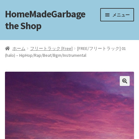
HomeMadeGarbage
ナ
コ
メニュー
ビ
ン
the Shop
ゲ
テ
ー
ン
ホーム
シ
ツ
ホーム
フリートラック [Free]
[FREE/フリートラック] 01
ョ
へ
(halo) – HipHop/Rap/Beat/Bgm/Instrumental
電子工作
ン
ス
へ
キ
フリートラック
ス
ッ
キ
プ
ッ
フリーBGM
プ
ブログ