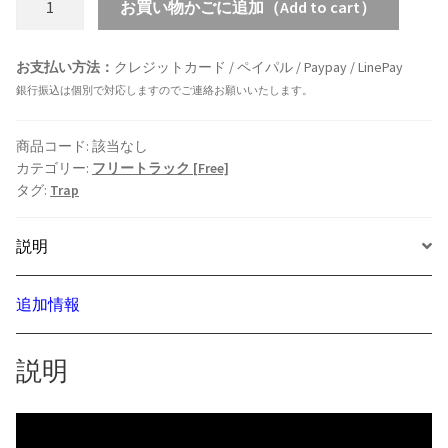
お買い物かごに追加（Add to cart）
フ
リ
お支払い方法：
クレジットカード / ペイパル / Paypay / LinePay
ー
銀行振込は個別で対応しますのでご連絡お願いいたします。
ト
ラ
ッ
商品コード:
該当なし
カテゴリー:
フリートラック [Free]
ク]
タグ:
Trap
01
(halo)
説明
-
HipHop/Rap/Beat/Bgm/Instrumental
個
追加情報
説明