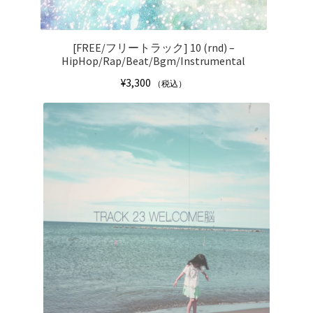
[FREE/フリートラック] 10 (rnd) –
HipHop/Rap/Beat/Bgm/Instrumental
¥
3,300
（税込）
こ
の
商
品
に
は
複
数
の
バ
リ
エ