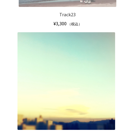
ー
シ
Track23
ョ
¥
3,300
（税込）
ン
が
こ
あ
の
り
商
ま
品
す。
に
オ
は
プ
複
シ
数
ョ
の
ン
バ
は
リ
商
エ
品
ー
ペ
シ