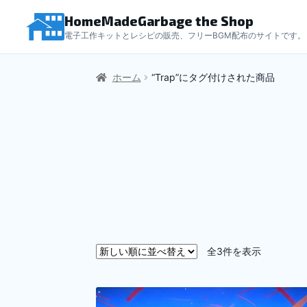
HomeMadeGarbage the Shop
電子工作キットとレシピの販売、フリーBGM配布のサイトです。
ホーム
“Trap”にタグ付けされた商品
新
全3件を表示
し
い
順