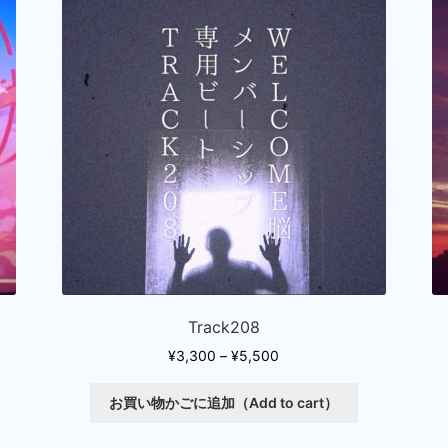
Track208
価
¥
3,300
–
¥
5,500
格
こ
帯:
お買い物かごに追加（Add to cart）
こ
の
¥3,300
の
商
–