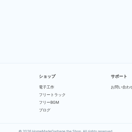
商
品
¥5,500
品
に
に
は
は
複
複
数
数
の
の
バ
バ
リ
リ
エ
エ
ー
ー
シ
シ
ョ
ショップ
サポート
ョ
ン
電子工作
お問い合わ
ン
が
が
あ
フリートラック
あ
り
フリーBGM
り
ま
ブログ
ま
す。
す。
オ
オ
プ
© 2026 HomeMadeGarbage the Shop. All rights reserved.