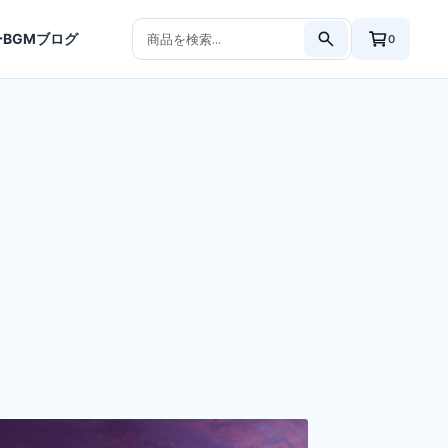
BGM
ブログ
0
商
品
検
索