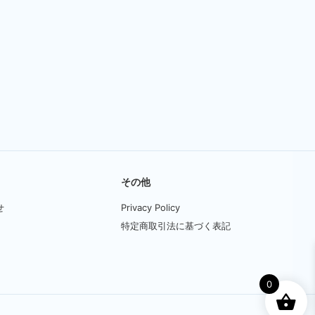
商
品
に
は
複
数
の
バ
リ
エ
ー
シ
その他
ョ
ン
せ
Privacy Policy
が
特定商取引法に基づく表記
あ
り
ま
す。
0
オ
プ