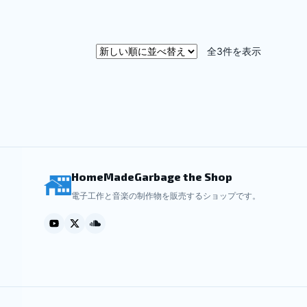
–
¥19,800
新
全3件を表示
し
い
順
HomeMadeGarbage the Shop
電子工作と音楽の制作物を販売するショップです。