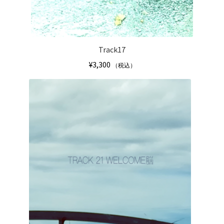
リ
エ
ー
シ
Track17
ョ
¥
3,300
（税込）
ン
が
こ
あ
の
り
商
ま
品
す。
に
オ
は
プ
複
シ
数
ョ
の
ン
バ
は
リ
商
エ