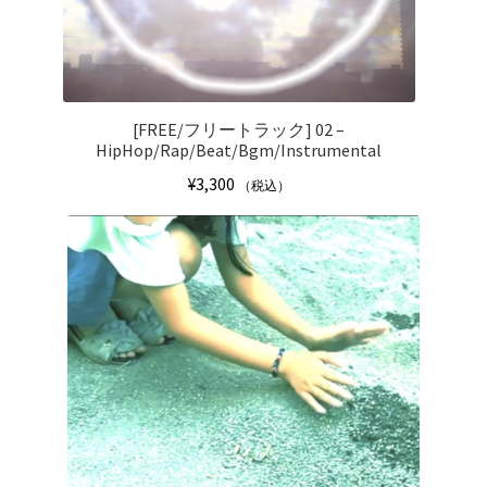
[FREE/フリートラック] 02 –
HipHop/Rap/Beat/Bgm/Instrumental
¥
3,300
（税込）
こ
の
商
品
に
は
複
数
の
バ