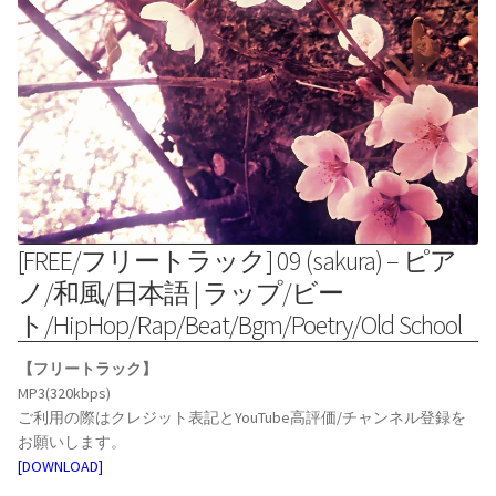
[FREE/フリートラック] 09 (sakura) – ピア
ノ/和風/日本語 | ラップ/ビー
ト/HipHop/Rap/Beat/Bgm/Poetry/Old School
【フリートラック】
MP3(320kbps)
ご利用の際はクレジット表記とYouTube高評価/チャンネル登録を
お願いします。
[DOWNLOAD]