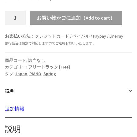
[FREE/
お買い物かごに追加（Add to cart）
フ
リ
お支払い方法：
クレジットカード / ペイパル / Paypay / LinePay
ー
銀行振込は個別で対応しますのでご連絡お願いいたします。
ト
ラ
ッ
商品コード:
該当なし
カテゴリー:
フリートラック [Free]
ク]
タグ:
Japan
,
PIANO
,
Spring
09
(sakura)
説明
-
ピ
ア
追加情報
ノ/
和
説明
風/
日