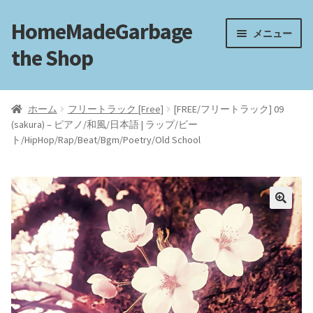
HomeMadeGarbage
ナ
コ
メニュー
ビ
ン
the Shop
ゲ
テ
ー
ン
ホーム
シ
ツ
ホーム
フリートラック [Free]
[FREE/フリートラック] 09
ョ
へ
(sakura) – ピアノ/和風/日本語 | ラップ/ビー
電子工作
ン
ス
ト/HipHop/Rap/Beat/Bgm/Poetry/Old School
へ
キ
フリートラック
ス
ッ
キ
プ
ッ
フリーBGM
プ
ブログ