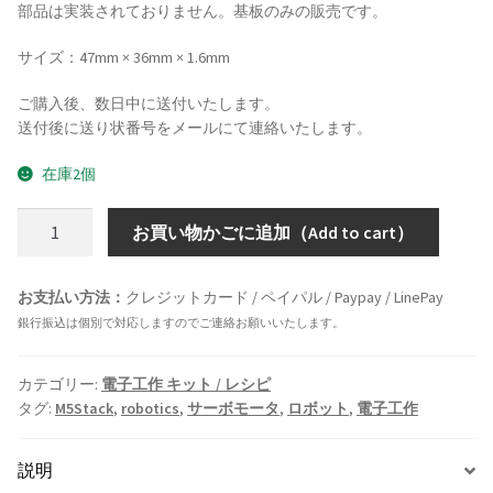
部品は実装されておりません。基板のみの販売です。
サイズ：47mm × 36mm × 1.6mm
ご購入後、数日中に送付いたします。
送付後に送り状番号をメールにて連絡いたします。
在庫2個
[電
お買い物かごに追加（Add to cart）
子
工
お支払い方法：
クレジットカード / ペイパル / Paypay / LinePay
作
銀行振込は個別で対応しますのでご連絡お願いいたします。
キ
ッ
ト]
カテゴリー:
電子工作 キット / レシピ
タグ:
M5Stack
,
robotics
,
サーボモータ
,
ロボット
,
電子工作
HV
系
PWM
説明