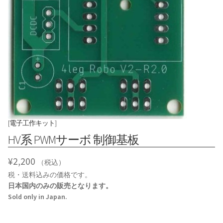
[電子工作キット]
HV系 PWMサーボ 制御基板
¥
2,200
（税込）
税・送料込みの価格です。
日本国内のみの販売となります。
Sold only in Japan.