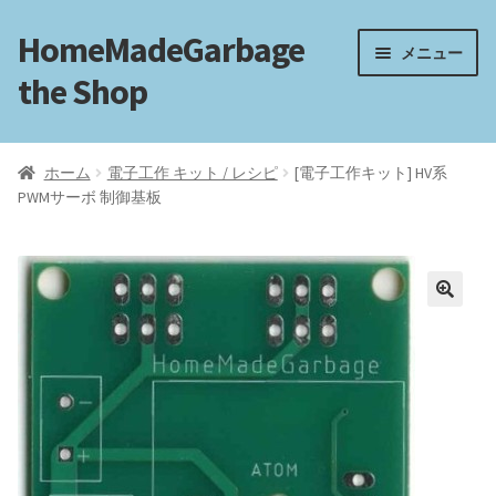
HomeMadeGarbage
ナ
コ
メニュー
ビ
ン
the Shop
ゲ
テ
ー
ン
ホーム
シ
ツ
ホーム
電子工作 キット / レシピ
[電子工作キット] HV系
ョ
へ
PWMサーボ 制御基板
電子工作
ン
ス
へ
キ
フリートラック
ス
ッ
キ
プ
ッ
フリーBGM
プ
ブログ