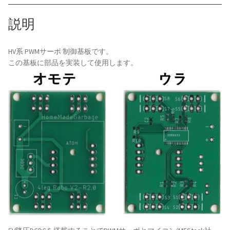
サ
ー
説明
ボ
制
HV系 PWMサーボ 制御基板です。
御
この基板に部品を実装して使用します。
基
板
個