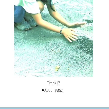
こ
あ
の
り
商
ま
品
す。
に
オ
は
プ
複
シ
数
ョ
の
ン
バ
は
リ
商
エ
品
ー
ペ
シ
Track17
ー
ョ
ジ
¥
3,300
（税込）
ン
か
が
こ
ら
あ
の
選