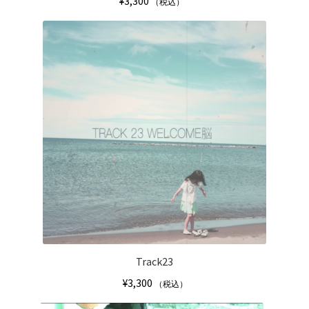
¥
3,300
（税込）
こ
の
商
品
に
は
複
数
の
バ
リ
エ
ー
シ
Track23
ョ
¥
3,300
（税込）
ン
が