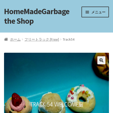
HomeMadeGarbage
ナ
コ
メニュー
ビ
ン
the Shop
ゲ
テ
ー
ン
ホーム
シ
ツ
ホーム
フリートラック [Free]
Track54
ョ
へ
電子工作
ン
ス
へ
キ
フリートラック
ス
ッ
キ
プ
ッ
フリーBGM
プ
ブログ