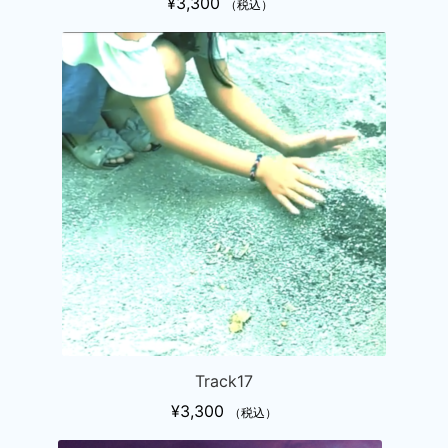
¥
3,300
（税込）
こ
の
商
品
に
は
複
数
の
バ
リ
エ
ー
シ
Track17
ョ
¥
3,300
（税込）
ン
が