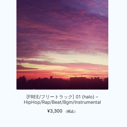
こ
あ
の
り
商
ま
品
す。
に
オ
は
プ
複
シ
数
ョ
の
ン
バ
は
リ
商
エ
品
ー
ペ
シ
[FREE/フリートラック] 01 (halo) –
ー
ョ
HipHop/Rap/Beat/Bgm/Instrumental
ジ
ン
¥
3,300
か
（税込）
が
ら
あ
こ
選