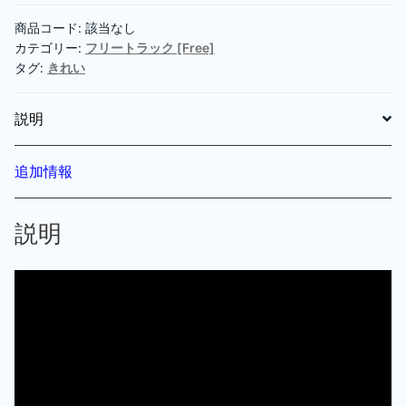
ラ
ッ
商品コード:
該当なし
カテゴリー:
フリートラック [Free]
ク]
タグ:
きれい
12
(hanabira)
説明
-
HipHop/Rap/Beat/Bgm/Instrumental
個
追加情報
説明