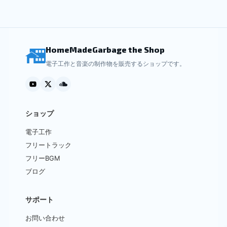
り
の
択
ま
商
で
す。
品
き
オ
に
ま
HomeMadeGarbage the Shop
プ
は
す
電子工作と音楽の制作物を販売するショップです。
シ
複
ョ
数
ン
の
は
バ
ショップ
商
リ
品
エ
電子工作
ペ
ー
フリートラック
ー
シ
フリーBGM
ジ
ョ
ブログ
か
ン
ら
が
サポート
選
あ
択
お問い合わせ
り