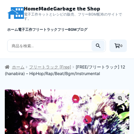
HomeMadeGarbage the Shop
電子工作キットとレシピの販売、フリーBGM配布のサイトで
す。
ホーム
電子工作
フリートラック
フリーBGM
ブログ
0
商
品
検
ホーム
フリートラック [Free]
[FREE/フリートラック] 12
索
(hanabira) – HipHop/Rap/Beat/Bgm/Instrumental