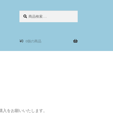
検
検
索
索
対
象:
¥
0
0個の商品
購入をお願いいたします。