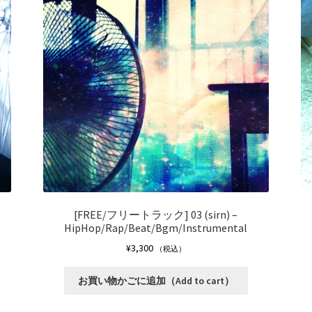
[FREE/フリートラック] 03 (sirn) –
HipHop/Rap/Beat/Bgm/Instrumental
¥
3,300
（税込）
こ
お買い物かごに追加（Add to cart）
の
商