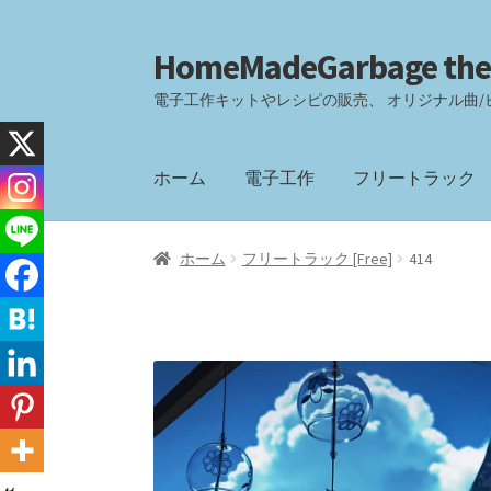
HomeMadeGarbage the
ナ
コ
ビ
ン
電子工作キットやレシピの販売、 オリジナル曲/
ゲ
テ
ー
ン
シ
ツ
ホーム
電子工作
フリートラック
ョ
へ
ン
ス
へ
キ
ホーム
フリートラック [Free]
414
ス
ッ
キ
プ
ッ
プ