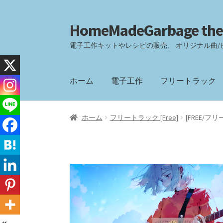
HomeMadeGarbage the
ナ
コ
ビ
ン
電子工作キットやレシピの販売、 オリジナル曲/
ゲ
テ
ー
ン
シ
ツ
ホーム
電子工作
フリートラック
ョ
へ
ン
ス
へ
キ
ホーム
フリートラック [Free]
[FREE/フリートラ
ス
ッ
キ
プ
ッ
プ