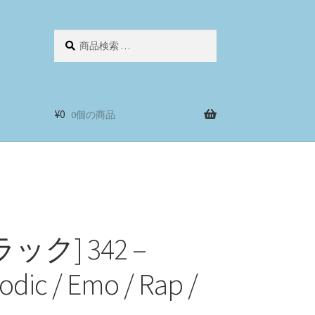
検
検
索
索
対
象:
¥
0
0個の商品
ック] 342 –
lodic / Emo / Rap /