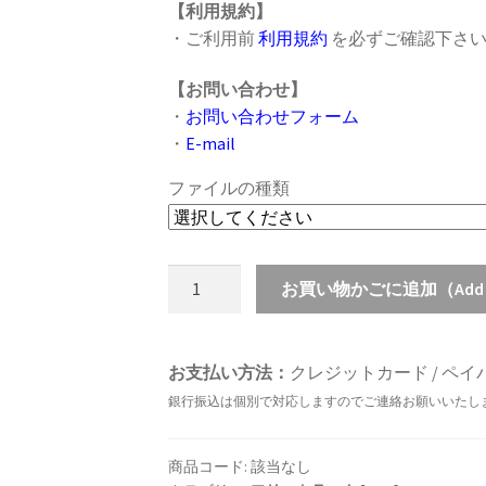
【利用規約】
・ご利用前
利用規約
を必ずご確認下さ
【お問い合わせ】
・
お問い合わせフォーム
・
E-mail
ファイルの種類
[FREE/
お買い物かごに追加（Add to
フ
リ
ー
お支払い方法：
クレジットカード / ペイパル / 
ト
銀行振込は個別で対応しますのでご連絡お願いいたし
ラ
ッ
ク]
商品コード:
該当なし