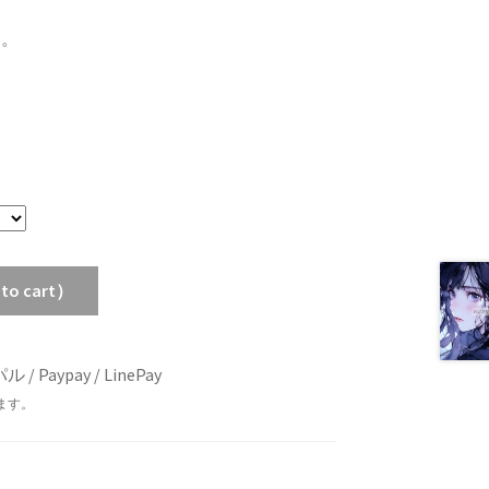
い。
 cart）
Paypay / LinePay
ます。