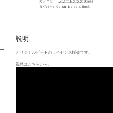
カテゴリー:
フリートラック [Free]
342
タグ:
Emo
,
Guitar
,
Melodic
,
Rock
-
Guitar
/
Rock
/
説明
Melodic
/
オリジナルビートのライセンス販売です。
Emo
/
視聴はこちらから。
Rap
/
Beat
/
Bgm
個