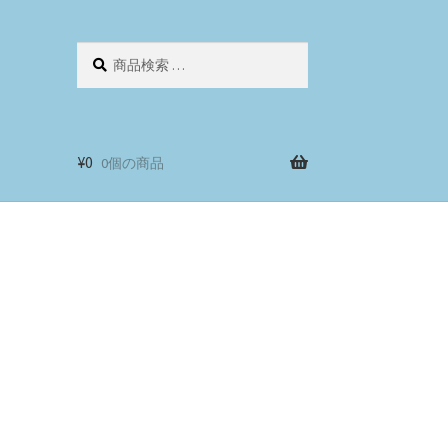
検
検
索
索
対
象:
¥
0
0個の商品