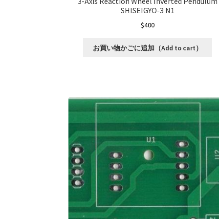
3-Axis Reaction Wheel Inverted Pendulum
SHISEIGYO-3 N1
$
400
お買い物かごに追加（Add to cart）