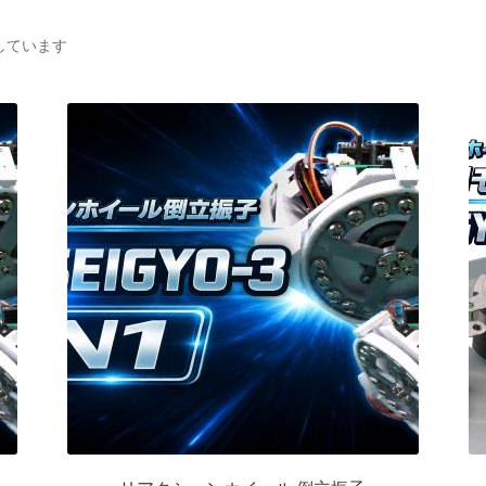
新
示しています
し
い
順