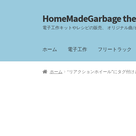
HomeMadeGarbage the
ナ
コ
ビ
ン
電子工作キットやレシピの販売、 オリジナル曲/
ゲ
テ
ー
ン
シ
ツ
ホーム
電子工作
フリートラック
ョ
へ
ン
ス
へ
キ
ホーム
“リアクションホイール”にタグ付け
ス
ッ
キ
プ
ッ
プ