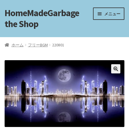
HomeMadeGarbage
ナ
コ
メニュー
ビ
ン
the Shop
ゲ
テ
ー
ン
ホーム
シ
ツ
ホーム
フリーBGM
220801
ョ
へ
電子工作
ン
ス
へ
キ
フリートラック
ス
ッ
キ
プ
ッ
フリーBGM
プ
ブログ