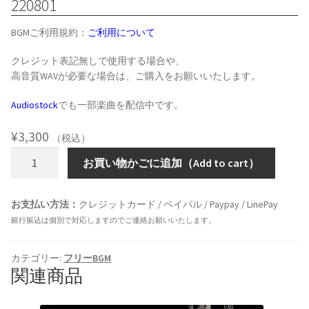
220801
BGMご利用規約：
ご利用について
クレジット表記無しで使用する場合や、
高音質WAVが必要な場合は、ご購入をお願いいたします。
Audiostock
でも一部楽曲を配信中です。
¥
3,300
（税込）
220801
お買い物かごに追加（Add to cart）
個
お支払い方法：
クレジットカード / ペイパル / Paypay / LinePay
銀行振込は個別で対応しますのでご連絡お願いいたします。
カテゴリー:
フリーBGM
関連商品