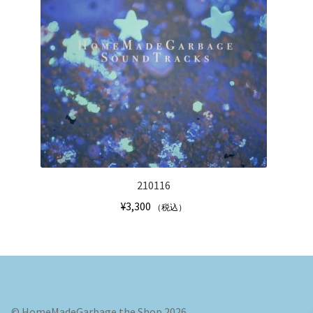
210116
¥
3,300
（税込）
© HomeMadeGarbage the Shop 2026