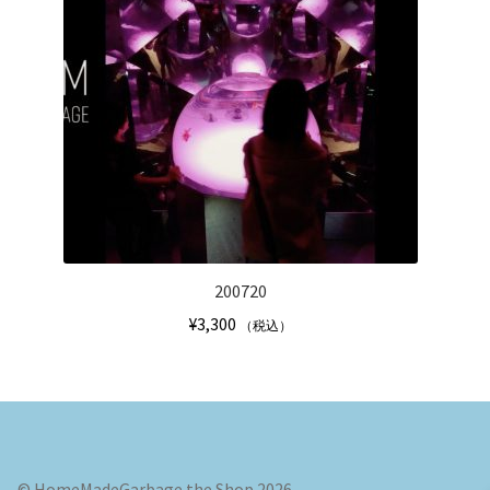
200720
¥
3,300
（税込）
© HomeMadeGarbage the Shop 2026