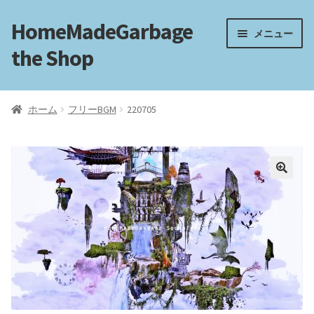
HomeMadeGarbage
ナ
コ
メニュー
ビ
ン
the Shop
ゲ
テ
ー
ン
ホーム
シ
ツ
ホーム
フリーBGM
220705
ョ
へ
電子工作
ン
ス
へ
キ
フリートラック
ス
ッ
キ
プ
ッ
フリーBGM
プ
ブログ