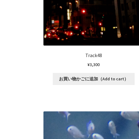
ま
ョ
す
ン
が
あ
り
ま
す
オ
Track48
プ
¥
3,300
シ
ョ
こ
お買い物かごに追加（Add to cart）
ン
の
は
商
商
品
品
に
ペ
は
ー
複
ジ
数
か
の
ら
バ