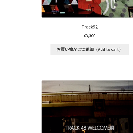
り
ま
す
オ
Track92
プ
¥
3,300
シ
ョ
こ
お買い物かごに追加（Add to cart）
ン
の
は
商
商
品
品
に
ペ
は
ー
複
ジ
数
か
の
ら
バ
選
リ
択
エ
で
ー
き
シ