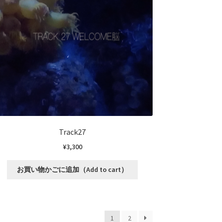
Track27
¥
3,300
こ
お買い物かごに追加（Add to cart）
の
商
品
に
1
2
は