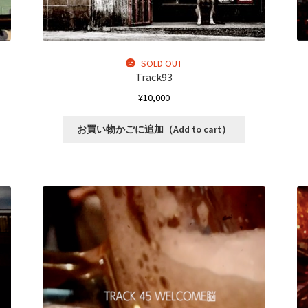
あ
り
ま
。
す。
SOLD OUT
オ
Track93
プ
¥
10,000
シ
ョ
お買い物かごに追加（Add to cart）
ン
は
商
品
ペ
ー
ジ
か
ら
選
択
で