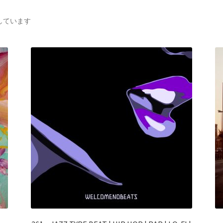
新
示しています
し
い
順