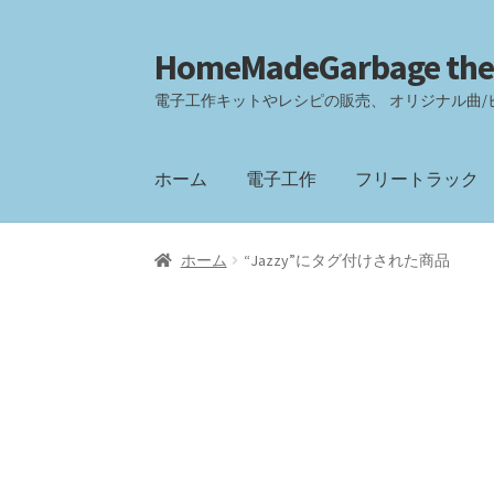
HomeMadeGarbage the
ナ
コ
ビ
ン
電子工作キットやレシピの販売、 オリジナル曲/
ゲ
テ
ー
ン
シ
ツ
ホーム
電子工作
フリートラック
ョ
へ
ン
ス
へ
キ
ホーム
“Jazzy”にタグ付けされた商品
ス
ッ
キ
プ
ッ
プ