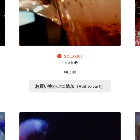
き
ま
す
。
SOLD OUT
Track45
¥
8,500
お買い物かごに追加（Add to cart）