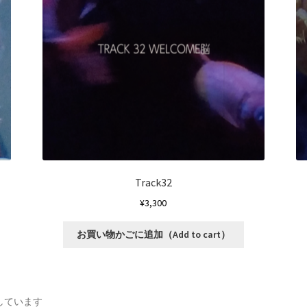
。
Track32
¥
3,300
こ
お買い物かごに追加（Add to cart）
の
商
品
に
新
示しています
は