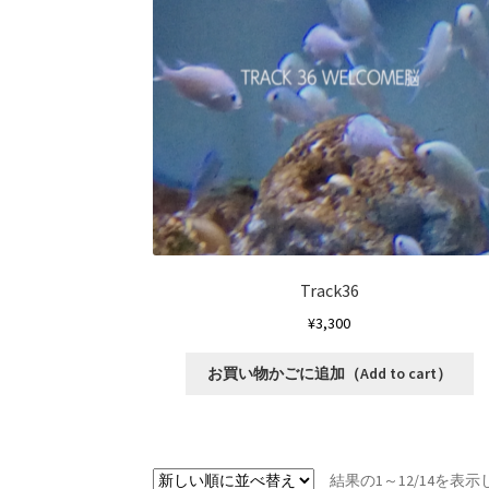
選
リ
択
エ
で
ー
き
シ
ま
ョ
す
ン
が
あ
り
ま
す
オ
Track36
プ
¥
3,300
シ
ョ
こ
お買い物かごに追加（Add to cart）
ン
の
は
商
商
品
品
に
ペ
結果の1～12/14を表
は