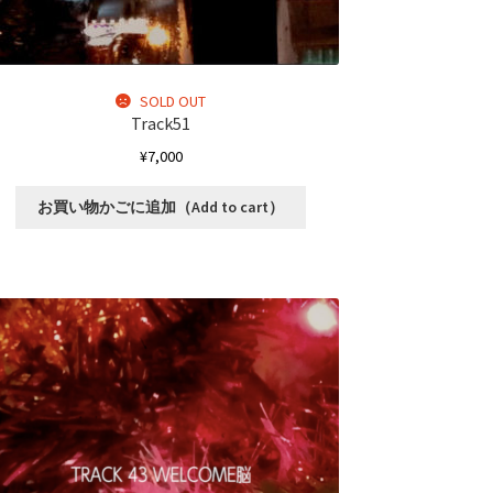
あ
り
ま
す。
SOLD OUT
オ
Track51
プ
¥
7,000
シ
ョ
お買い物かごに追加（Add to cart）
ン
は
商
品
ペ
ー
ジ
か
ら
選
択
で