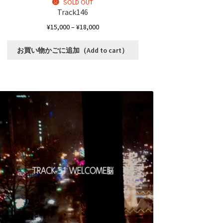
SOLD OUT
Track146
価
¥
15,000
–
¥
18,000
格
こ
帯:
お買い物かごに追加（Add to cart）
の
¥15,000
商
–
品
¥18,000
に
は
複
数
の
バ
リ
エ
ー
シ
ョ
ン
が