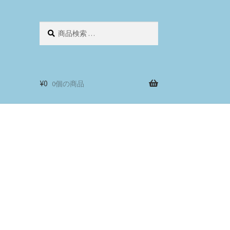
検
検
索
索
対
象:
¥
0
0個の商品