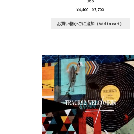
368
価
¥
4,400
–
¥
7,700
格
こ
帯:
お買い物かごに追加（Add to cart）
の
¥4,400
商
–
品
¥7,700
に
は
複
数
の
バ
リ
エ
ー
シ
ョ
ン
が
あ